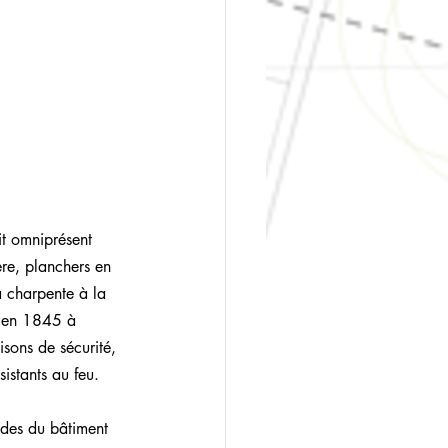
it omniprésent 
ère, planchers en 
a charpente à la 
h en 1845 à 
sons de sécurité, 
istants au feu.
odes du bâtiment 