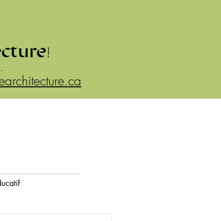
ecture
!
.
rearchitecture.ca
ucatif