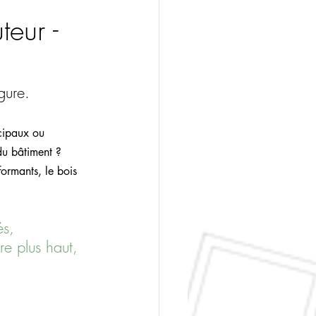
teur -
gure.
cipaux ou 
du bâtiment ?
ormants, le bois 
s, 
re plus haut, 