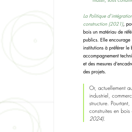
massif, sous condit
La Politique d’intégratio
construction (2021)
, po
bois un matériau de réfé
publics. Elle encourage l
institutions à préférer le
accompagnement techniq
et des mesures d’encadre
des projets.
Or, actuellement a
industriel, commerci
structure. Pourtant
construites en bois
2024).