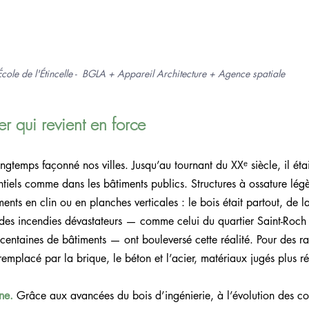
École de l'Étincelle -  BGLA + Appareil Architecture + Agence spatiale
r qui revient en force
gtemps façonné nos villes. Jusqu’au tournant du XXᵉ siècle, il éta
entiels comme dans les bâtiments publics. Structures à ossature lég
ents en clin ou en planches verticales : le bois était partout, de l
is des incendies dévastateurs — comme celui du quartier Saint-Roc
entaines de bâtiments — ont bouleversé cette réalité. Pour des rai
emplacé par la brique, le béton et l’acier, matériaux jugés plus rés
ne. 
Grâce aux avancées du bois d’ingénierie, à l’évolution des c