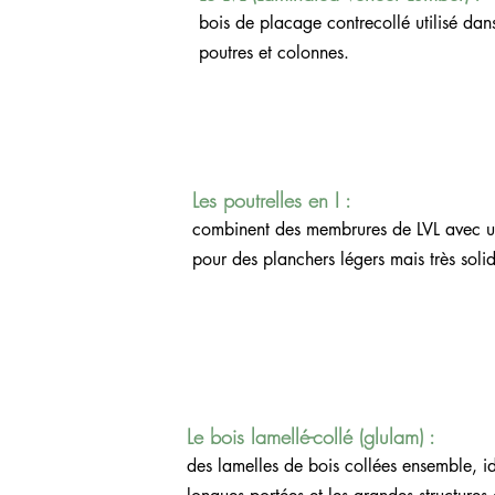
			bois de placage contrecollé utilisé dans les linteaux, 
			poutres et colonnes.
Les poutrelles en I : 
	combinent des membrures de LVL avec une âme en OSB 	
	pour des planchers légers mais très soli
Le bois lamellé-collé (glulam) : 
	des lamelles de bois collées ensemble, idéal pour les 	