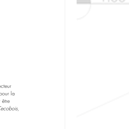
cteur 
 pour la 
 être 
Cecobois, 