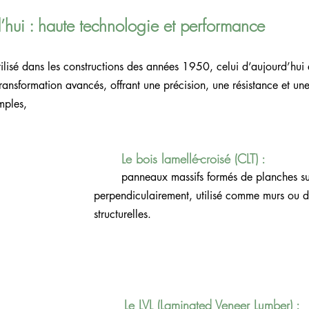
d’hui : haute technologie et performance 
ilisé dans les constructions des années 1950, celui d’aujourd’hui e
ransformation avancés, offrant une précision, une résistance et une 
mples,
Le bois lamellé-croisé (CLT) : 
			panneaux massifs formés de planches superposées 	
		perpendiculairement, utilisé comme murs ou dalles 		
		structurelles.
Le LVL (Laminated Veneer Lumber) : 