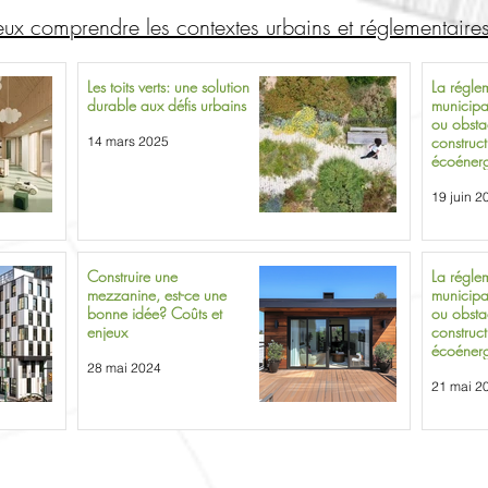
eux comprendre les contextes urbains et réglementaire
Les toits verts: une solution
La régle
durable aux défis urbains
municipa
ou obsta
construct
14 mars 2025
écoénergé
3: Montr
19 juin 2
Construire une
La régle
mezzanine, est-ce une
municipa
bonne idée? Coûts et
ou obsta
enjeux
construct
écoénergé
1: Object
28 mai 2024
21 mai 2