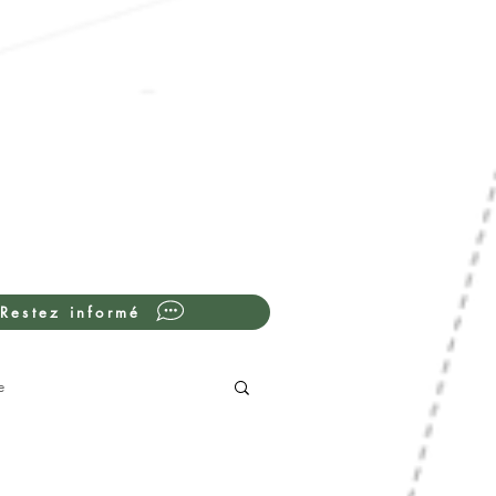
Restez informé
e