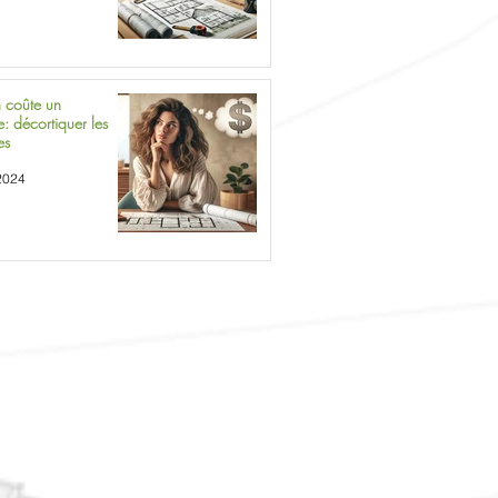
 coûte un
e: décortiquer les
es
2024