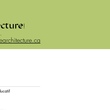
ecture
!
.
rearchitecture.ca
ucatif