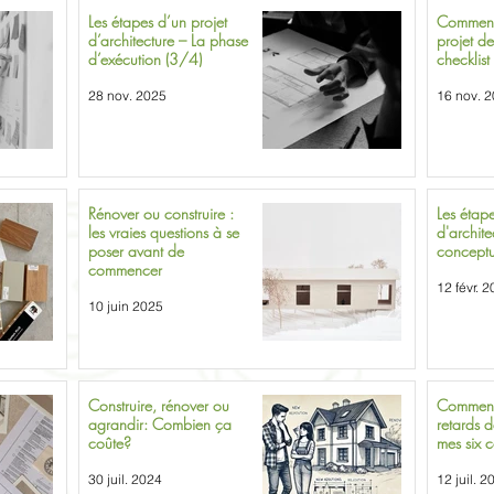
Les étapes d’un projet
Comment 
d’architecture – La phase
projet de
d’exécution (3/4)
checklist 
28 nov. 2025
16 nov. 
Rénover ou construire :
Les étape
les vraies questions à se
d'architecture
poser avant de
conceptu
commencer
12 févr. 
10 juin 2025
Construire, rénover ou
Comment 
agrandir: Combien ça
retards d
coûte?
mes six c
30 juil. 2024
12 juil. 2