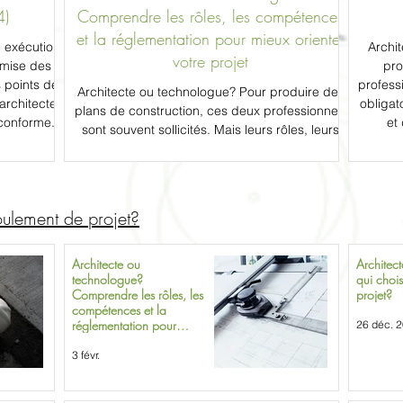
4)
Comprendre les rôles, les compétences
et la réglementation pour mieux orienter
e exécution
Archit
votre projet
emise des
pro
s points de
profess
Architecte ou technologue? Pour produire des
’architecte
obligat
plans de construction, ces deux professionnels
 conforme.
et
sont souvent sollicités. Mais leurs rôles, leurs
transf
responsabilités et leur approche d’un projet
et con
résidentiel sont très différents. Cet article vous
optimi
aide à comprendre en toute transparence les
forces de chacun, leurs limites légales, et
oulement de projet?
comment faire le bon choix selon la nature de
votre projet.
Architecte ou
Architect
technologue?
qui chois
Comprendre les rôles, les
projet?
compétences et la
réglementation pour
26 déc. 
mieux orienter votre projet
3 févr.