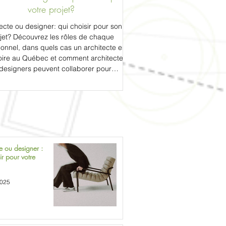
votre projet?
ecte ou designer: qui choisir pour son
jet? Découvrez les rôles de chaque
ionnel, dans quels cas un architecte est
oire au Québec et comment architectes
 designers peuvent collaborer pour
ormer votre maison. Exemples concrets
seils pratiques pour éviter les erreurs,
ser votre budget et réussir votre projet
de rénovation ou de construction.
e ou designer :
ir pour votre
2025