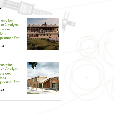
s
mentation
le: Catalyseur
cle aux
ions
tiques - Partie
éal
024
mentation
le: Catalyseur
cle aux
ions
tiques - Partie
ifs et stratégie
024