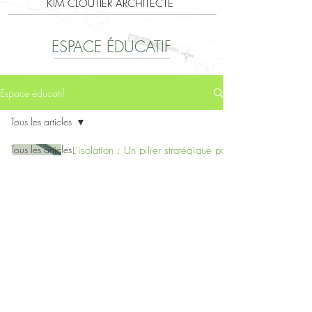
KIM CLOUTIER ARCHITECTE
ESPACE ÉDUCATIF
Espace éducatif
Tous les articles
Tous les articles
L’isolation : Un pilier stratégique pour
une habitation écoénergétique et
Architecture
durable
durable
Projets
Coûts, services et
Restez informé
honoraires
Architecture et
urbanisme
Certifications
écologiques